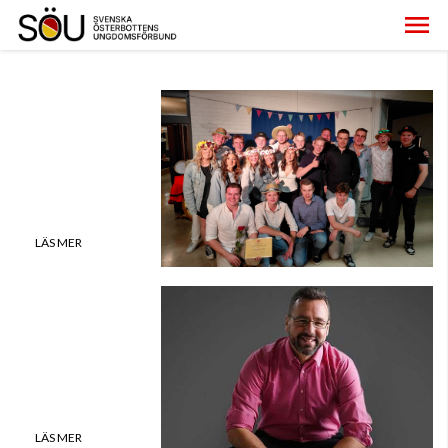
Nominera
kandidater till
Johannesgalan
LÄS MER
Hur placera
föreningens
kapital?
LÄS MER