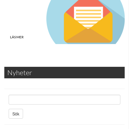
föreningsposten
LÄS MER
Nyheter
S
ö
k