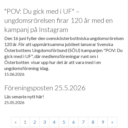
"POV: Du gick med i UF" –
ungdomsrörelsen firar 120 år med en
kampanj på Instagram
Den 16 juni fyller den svenskösterbottniska ungdomsrörelsen
120 år. För att uppmärksamma jubileet lanserar Svenska
Österbottens Ungdomsförbund (SÖU) kampanjen "POV: Du
gick med i UF", där medlemsföreningar runt om i
Österbotten visar upp hur det är att vara med i en
ungdomsförening idag.
15.06.2026
Föreningsposten 25.5.2026
Läs senaste nytt här!
25.05.2026
«
1
2
3
4
5
6
7
8
9
»