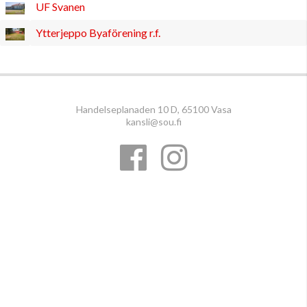
UF Svanen
Ytterjeppo Byaförening r.f.
Handelseplanaden 10 D, 65100 Vasa
kansli@sou.fi