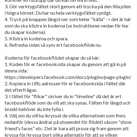
3. Gör verktygsfältet stort genom att trycka på den lilla pilen
i högra hörnet. Du har nu hela verktygsfältet synligt.
4. Tryck på knappen längst ner som heter "källa" -> det är här
som du ska klistra in koderna (se instruktioner nedan för hur
du skapar koderna).
5. Klistra in koderna och spara.
6. Refresha sidan så syns ert facebookflöde nu.
Koderna för facebookflödet skapar du så här:
1. Koden för er facebooksida skapar du genom att gå in på
denna sida:
https://developers.facebook.com/docs/plugins/page-plugin/
2. Kopiera in URL-adressen för er facebooksida i fältet där
det efterfrågas.
3. I fältet för "flikar" skriver du in "timeline" då det är ert
facebookflöde som du vill att ska synas. Fälten för längd och
bredd behöver du inte fylla i.
4. Välj om du vill ha ikryssat de olika alternativen som finns
nedanför (dessa ändrar på utseendet för flödet) såsom "show
friend's faces" etc. Det är bara att prova sig fram genom att
kryssa för/kryssa bort olika alternativ för att se vilken