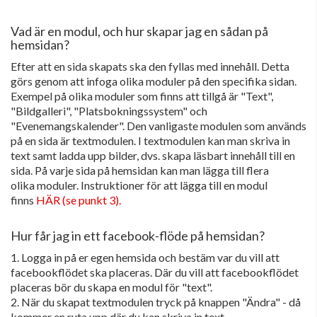
Vad är en modul, och hur skapar jag en sådan på
hemsidan?
Efter att en sida skapats ska den fyllas med innehåll. Detta
görs genom att infoga olika moduler på den specifika sidan.
Exempel på olika moduler som finns att tillgå är "Text",
"Bildgalleri", "Platsbokningssystem" och
"Evenemangskalender". Den vanligaste modulen som används
på en sida är textmodulen. I textmodulen kan man skriva in
text samt ladda upp bilder, dvs. skapa läsbart innehåll till en
sida. På varje sida på hemsidan kan man lägga till flera
olika moduler. Instruktioner för att lägga till en modul
finns
HÄR (se punkt 3).
Hur får jag in ett facebook-flöde på hemsidan?
1. Logga in på er egen hemsida och bestäm var du vill att
facebookflödet ska placeras. Där du vill att facebookflödet
placeras bör du skapa en modul för "text".
2. När du skapat textmodulen tryck på knappen "Ändra" - då
kommer en ruta upp där du kan skriva in text.