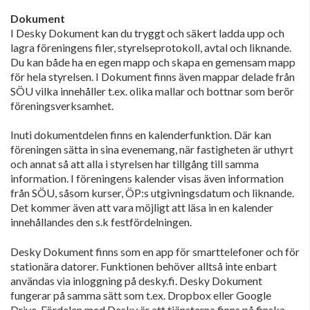
Dokument
I Desky Dokument kan du tryggt och säkert ladda upp och
lagra föreningens filer, styrelseprotokoll, avtal och liknande.
Du kan både ha en egen mapp och skapa en gemensam mapp
för hela styrelsen. I Dokument finns även mappar delade från
SÖU vilka innehåller t.ex. olika mallar och bottnar som berör
föreningsverksamhet.
Inuti dokumentdelen finns en kalenderfunktion. Där kan
föreningen sätta in sina evenemang, när fastigheten är uthyrt
och annat så att alla i styrelsen har tillgång till samma
information. I föreningens kalender visas även information
från SÖU, såsom kurser, ÖP:s utgivningsdatum och liknande.
Det kommer även att vara möjligt att läsa in en kalender
innehållandes den s.k festfördelningen.
Desky Dokument finns som en app för smarttelefoner och för
stationära datorer. Funktionen behöver alltså inte enbart
användas via inloggning på desky.fi. Desky Dokument
fungerar på samma sätt som t.ex. Dropbox eller Google
Drive. Fördelen med Desky är att tjänsterna finns på finska