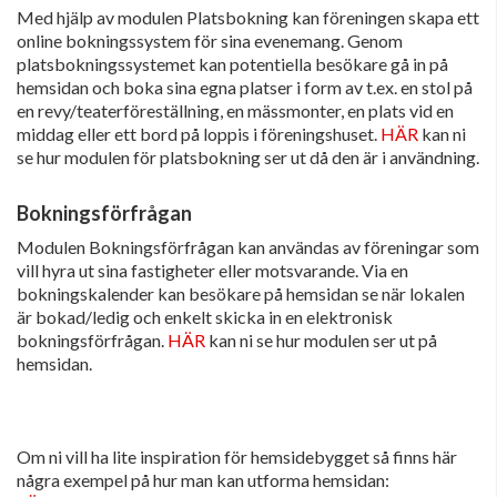
Med hjälp av modulen Platsbokning kan föreningen skapa ett
online bokningssystem för sina evenemang. Genom
platsbokningssystemet kan potentiella besökare gå in på
hemsidan och boka sina egna platser i form av t.ex. en stol på
en revy/teaterföreställning, en mässmonter, en plats vid en
middag eller ett bord på loppis i föreningshuset.
HÄR
kan ni
se hur modulen för platsbokning ser ut då den är i användning.
Bokningsförfrågan
Modulen Bokningsförfrågan kan användas av föreningar som
vill hyra ut sina fastigheter eller motsvarande. Via en
bokningskalender kan besökare på hemsidan se när lokalen
är bokad/ledig och enkelt skicka in en elektronisk
bokningsförfrågan.
HÄR
kan ni se hur modulen ser ut på
hemsidan.
Om ni vill ha lite inspiration för hemsidebygget så finns här
några exempel på hur man kan utforma hemsidan: