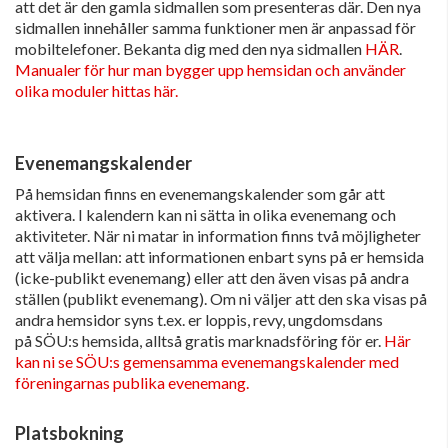
att det är den gamla sidmallen som presenteras där. Den nya
sidmallen innehåller samma funktioner men är anpassad för
mobiltelefoner. Bekanta dig med den nya sidmallen
HÄR
.
Manualer för hur man bygger upp hemsidan och använder
olika moduler hittas här.
Evenemangskalender
På hemsidan finns en evenemangskalender som går att
aktivera. I kalendern kan ni sätta in olika evenemang och
aktiviteter. När ni matar in information finns två möjligheter
att välja mellan: att informationen enbart syns på er hemsida
(icke-publikt evenemang) eller att den även visas på andra
ställen (publikt evenemang). Om ni väljer att den ska visas på
andra hemsidor syns t.ex. er loppis, revy, ungdomsdans
på SÖU:s hemsida, alltså gratis marknadsföring för er.
Här
kan ni se SÖU:s gemensamma evenemangskalender med
föreningarnas publika evenemang.
Platsbokning