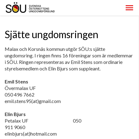
Sjätte ungdomsringen
Malax och Korsnäs kommun utgör SÖU:s sjätte
ungdomsring. I ringen finns 16 föreningar som är medlemmar
i SÖU. Ringen representeras av Emil Stens som ordinarie
styrelsemedlem och Elin Bjurs som suppleant.
Emil Stens
Övermalax UF
050 496 7662
emil.stens95(at)gmail.com
Elin Bjurs
Petalax UF 050
911 9060
elinbjurs(at)hotmail.com