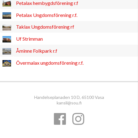
Petalax hembygdsförening r.f
Petalax Ungdomsförening r.f.
Taklax Ungdomsförening rf
Uf Strimman
Åminne Folkpark r.f
Övermalax ungdomsförening r.f.
Handelseplanaden 10 D, 65100 Vasa
kansli@sou.fi