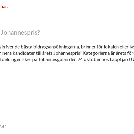
 här.
s Johannespris?
kriver de bästa bidragsansökningarna, brinner för lokalen eller ly
inera kandidater till årets Johannespris! Kategorierna är årets fö
sutdelningen sker på Johannesgalan den 24 oktober hos Lappfjärd UF
yar