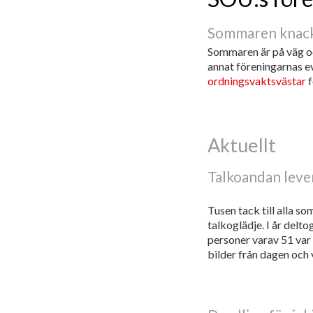
Sommaren knack
Sommaren är på väg oc
annat föreningarnas 
ordningsvaktsvästar
f
Aktuellt
Talkoandan leve
Tusen tack till alla s
talkoglädje. I år delt
personer varav 51 var
bilder från dagen och