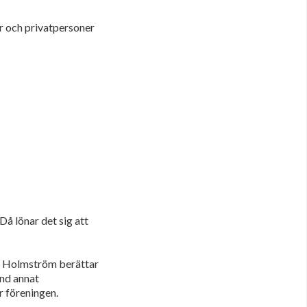
er och privatpersoner
å lönar det sig att
e Holmström berättar
and annat
 föreningen.