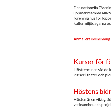
Den nationella Förenin
uppmärksamma alla före
föreningshus för lopp
kulturmiljödagarna och
Anmäl ert evenemang 
Kurser för f
Höstterminen vid de l
kurser i teater och pi
Höstens bid
Hösten är en viktig t
verksamhet och proje