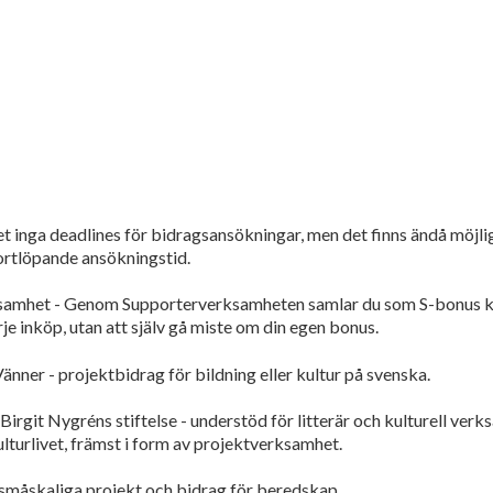
 inga deadlines för bidragsansökningar, men det finns ändå möjli
fortlöpande ansökningstid.
amhet - Genom Supporterverksamheten samlar du som S-bonus kun
rje inköp, utan att själv gå miste om din egen bonus.
nner - projektbidrag för bildning eller kultur på svenska.
Birgit Nygréns stiftelse - understöd för litterär och kulturell ve
lturlivet, främst i form av projektverksamhet.
småskaliga projekt och bidrag för beredskap.