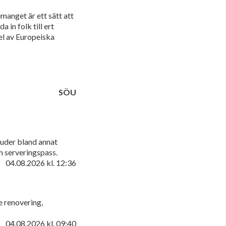
manget är ett sätt att
in folk till ert
el av Europeiska
SÖU
juder bland annat
h serveringspass.
04.08.2026
kl. 12:36
e renovering,
04.08.2026
kl. 09:40