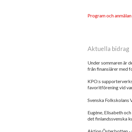
Program och anmälan
Aktuella bidrag
Under sommaren är det
från finansiärer med 
KPO:s supporterverks
favoritförening vid va
Svenska Folkskolans Vä
Eugène, Elisabeth och 
det finlandssvenska ku
Aktion Österbotten - 