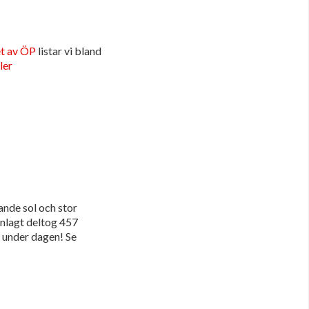
t av ÖP
listar vi bland
ler
ande sol och stor
anlagt deltog 457
 under dagen! Se