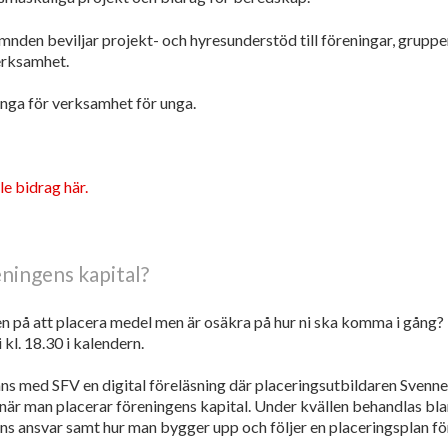
mnden beviljar projekt- och hyresunderstöd till föreningar, grupp
verksamhet.
unga för verksamhet för unga.
le bidrag här.
ningens kapital?
n på att placera medel men är osäkra på hur ni ska komma i gång? D
kl. 18.30 i kalendern.
s med SFV en digital föreläsning där placeringsutbildaren Svenn
 när man placerar föreningens kapital. Under kvällen behandlas bl
ens ansvar samt hur man bygger upp och följer en placeringsplan för