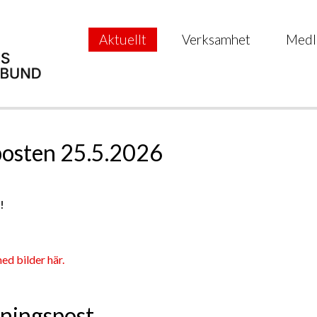
Aktuellt
Verksamhet
Medl
posten 25.5.2026
!
ed bilder här.
ningspost