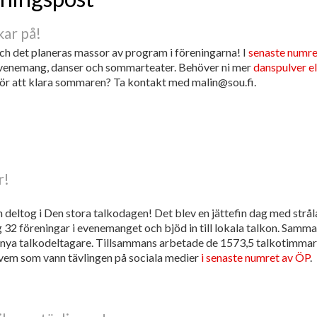
ar på!
h det planeras massor av program i föreningarna! I
senaste numre
evenemang, danser och sommarteater. Behöver ni mer
danspulver el
ör att klara sommaren? Ta kontakt med malin@sou.fi.
r!
om deltog i Den stora talkodagen! Det blev en jättefin dag med strål
og 32 föreningar i evenemanget och bjöd in till lokala talkon. Samm
 nya talkodeltagare. Tillsammans arbetade de 1573,5 talkotimmar
 vem som vann tävlingen på sociala medier
i senaste numret av ÖP
.