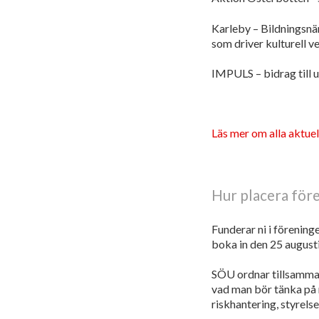
Karleby – Bildningsnä
som driver kulturell 
IMPULS ­– bidrag till 
Läs mer om alla aktuel
Hur placera före
Funderar ni i föreninge
boka in den 25 augusti 
SÖU ordnar tillsamman
vad man bör tänka på
riskhantering, styrels