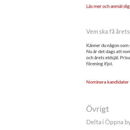
Läs mer och anmäl dig
Vem ska få året
Känner du någon som s
Nu är det dags att nom
och årets eldsjäl. Pri
förening ifjol.
Nominera kandidater
Övrigt
Delta i Öppna b