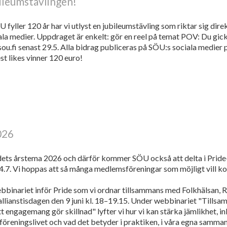
ileumstävlingen!
yller 120 år har vi utlyst en jubileumstävling som riktar sig direkt 
ala medier. Uppdraget är enkelt: gör en reel på temat POV: Du gick
@sou.fi senast 29.5. Alla bidrag publiceras på SÖU:s sociala medier
st likes vinner 120 euro!
026
dets årstema 2026 och därför kommer SÖU också att delta i Prid
 4.7. Vi hoppas att så många medlemsföreningar som möjligt vill
inariet inför Pride som vi ordnar tillsammans med Folkhälsan, 
ianstisdagen den 9 juni kl. 18–19.15. Under webbinariet "Tillsamm
itt engagemang gör skillnad" lyfter vi hur vi kan stärka jämlikhet, i
föreningslivet och vad det betyder i praktiken, i våra egna samma