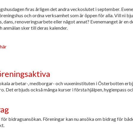
gshusdagen firas årligen det andra veckoslutet i september. Evene
ningshus och ordna verksamhet som är öppen för alla. Vill ni bjuda 
is, dans, renoveringsarbete eller något annat? Evenemanget är en d
 anmälan sker till deras kalender.
här
öreningsaktiva
okala arbetar-, medborgar- och vuxeninstituten i Österbotten erb
dro. Det erbjuds också många kurser i första hjälpen, hygienpass oc
rag
id för bidragsansökan. Föreningar kan nu ansöka om bidrag för båd
kt.