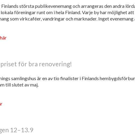
Finlands största publikevenemang och arrangeras den andra lördag
okala föreningar runt om i hela Finland. Varje by har möjlighet at
ang som virkcaféer, vandringar och marknader. Inget evenemang är 
här
priset för bra renovering!
gs samlingshus är en av tio finalister i Finlands hembygdsförbun
m till slutet av maj.
är
gen 12–13.9