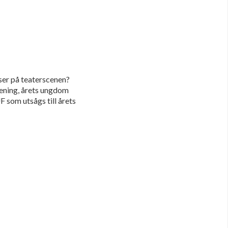
ser på teaterscenen?
rening, årets ungdom
 som utsågs till årets