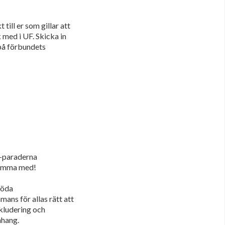
till er som gillar att
 med i UF. Skicka in
 på förbundets
e-paraderna
 komma med!
Röda
ans för allas rätt att
nkludering och
nhang.