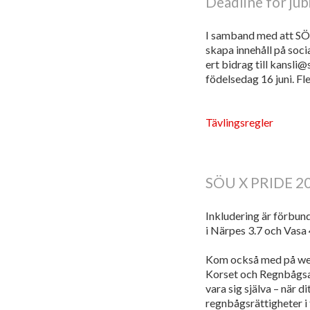
Deadline för jub
I samband med att SÖU f
skapa innehåll på soci
ert bidrag till kansli
födelsedag 16 juni. Fle
Tävlingsregler
SÖU X PRIDE 2
Inkludering är förbun
i Närpes 3.7 och Vasa
Kom också med på webb
Korset och Regnbågsall
vara sig själva – när d
regnbågsrättigheter i 