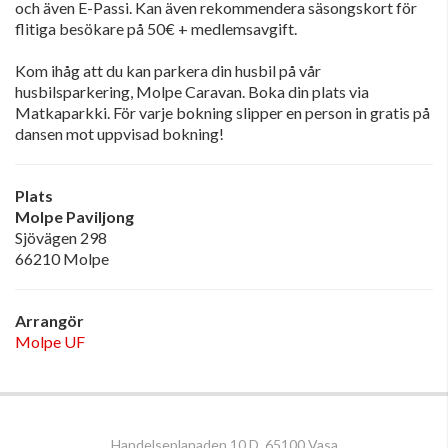
och även E-Passi. Kan även rekommendera säsongskort för
flitiga besökare på 50€ + medlemsavgift.
Kom ihåg att du kan parkera din husbil på vår
husbilsparkering, Molpe Caravan. Boka din plats via
Matkaparkki. För varje bokning slipper en person in gratis på
dansen mot uppvisad bokning!
Plats
Molpe Paviljong
Sjövägen 298
66210 Molpe
Arrangör
Molpe UF
Handelseplanaden 10 D, 65100 Vasa