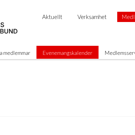
Aktuellt
Verksamhet
Medl
a medlemmar
Evenemangskalender
Medlemsser