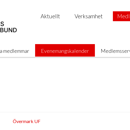
Aktuellt
Verksamhet
Medl
a medlemmar
Evenemangskalender
Medlemsser
Övermark UF