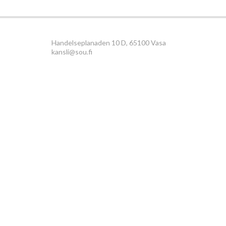
Handelseplanaden 10 D, 65100 Vasa
kansli@sou.fi