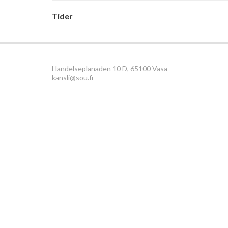
Tider
Handelseplanaden 10 D, 65100 Vasa
kansli@sou.fi