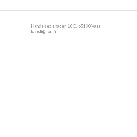
Handelseplanaden 10 D, 65100 Vasa
kansli@sou.fi