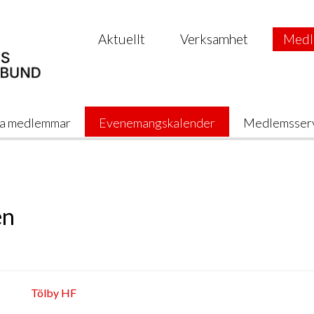
Aktuellt
Verksamhet
Medl
a medlemmar
Evenemangskalender
Medlemsser
en
Tölby HF