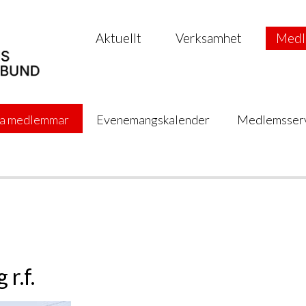
Aktuellt
Verksamhet
Medl
a medlemmar
Evenemangskalender
Medlemsser
r.f.