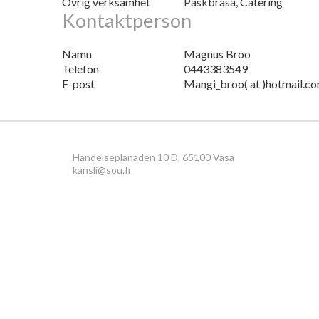
Övrig verksamhet
Påskbrasa, Catering
Kontaktperson
Namn
Magnus Broo
Telefon
0443383549
E-post
Mangi_broo( at )hotmail.c
Handelseplanaden 10 D, 65100 Vasa
kansli@sou.fi