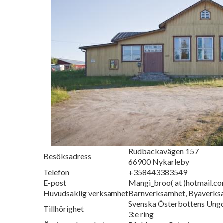
Rudbackavägen 157
Besöksadress
66900 Nykarleby
Telefon
+358443383549
E-post
Mangi_broo( at )hotmail.c
Huvudsaklig verksamhet
Barnverksamhet, Byaverk
Svenska Österbottens Un
Tillhörighet
3:e ring