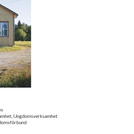
om
samhet, Ungdomsverksamhet
gdomsförbund