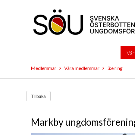
Vår
Medlemmar
Våra medlemmar
3:e ring
Tillbaka
Markby ungdomsförening 