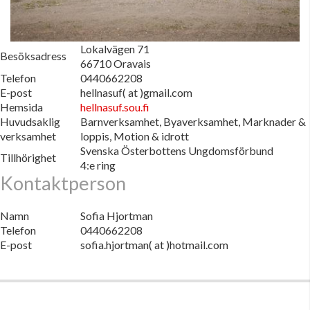
Lokalvägen 71
Besöksadress
66710 Oravais
Telefon
0440662208
E-post
hellnasuf( at )gmail.com
Hemsida
hellnasuf.sou.fi
Huvudsaklig
Barnverksamhet, Byaverksamhet, Marknader &
verksamhet
loppis, Motion & idrott
Svenska Österbottens Ungdomsförbund
Tillhörighet
4:e ring
Kontaktperson
Namn
Sofia Hjortman
Telefon
0440662208
E-post
sofia.hjortman( at )hotmail.com