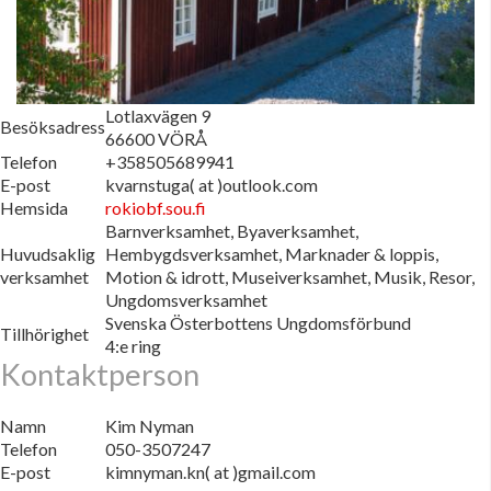
Lotlaxvägen 9
Besöksadress
66600 VÖRÅ
Telefon
+358505689941
E-post
kvarnstuga( at )outlook.com
Hemsida
rokiobf.sou.fi
Barnverksamhet, Byaverksamhet,
Huvudsaklig
Hembygdsverksamhet, Marknader & loppis,
verksamhet
Motion & idrott, Museiverksamhet, Musik, Resor,
Ungdomsverksamhet
Svenska Österbottens Ungdomsförbund
Tillhörighet
4:e ring
Kontaktperson
Namn
Kim Nyman
Telefon
050-3507247
E-post
kimnyman.kn( at )gmail.com