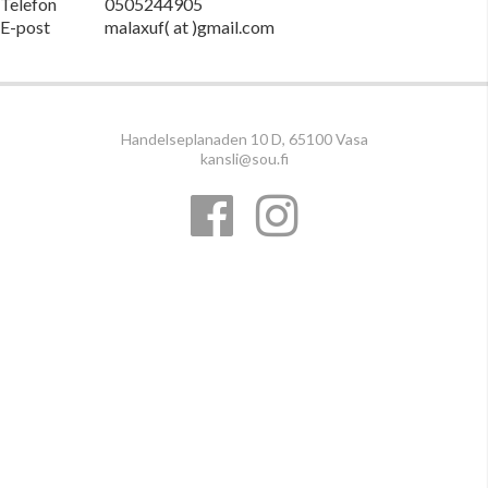
Telefon
0505244905
E-post
malaxuf( at )gmail.com
Handelseplanaden 10 D, 65100 Vasa
kansli@sou.fi