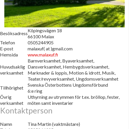
Köpingsvägen 18
Besöksadress
66100 Malax
Telefon
0505244905
E-post
malaxuf( at )gmail.com
Hemsida
www.malaxuf.fi
Barnverksamhet, Byaverksamhet,
Huvudsaklig
Dansverksamhet, Hembygdsverksamhet,
verksamhet
Marknader & loppis, Motion & idrott, Musik,
Teater/revyverksamhet, Ungdomsverksamhet
Svenska Österbottens Ungdomsförbund
Tillhörighet
6:e ring
Övrig
Uthyrning av utrymmen för t.ex. bröllop, fester,
verksamhet
möten samt inventarier
Kontaktperson
Namn
Tina Martin (vaktmästare)