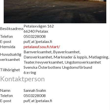
Petalaxvägen 162
Besöksadress
66240 Petalax
Telefon
0503228008
E-post
puf( at )petalax.fi
Hemsida
petalaxuf.sou.fi/start/
Barnverksamhet, Byaverksamhet,
Huvudsaklig
Dansverksamhet, Marknader & loppis, Matlagning,
verksamhet
Teater/revyverksamhet, Ungdomsverksamhet
Svenska Österbottens Ungdomsförbund
Tillhörighet
6:e ring
Kontaktperson
Namn
Sannah Svahn
Telefon
0503228008
E-post
puf( at )petalax.fi