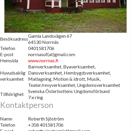
Gamla Landsvägen 67
Besöksadress
64530 Norrnäs
Telefon
0401581706
E-post
norrnasuf(at)gmail.com
Hemsida
www.norrnas.fi
Barnverksamhet, Byaverksamhet,
Huvudsaklig
Dansverksamhet, Hembygdsverksamhet,
verksamhet
Matlagning, Motion & idrott, Musik,
Teater/revyverksamhet, Ungdomsverksamhet
Svenska Österbottens Ungdomsförbund
Tillhörighet
7:e ring
Kontaktperson
Namn
Roberth Sjöström
Telefon
+358 401581706
E-post
roberth.sjostrom(at)gmail.com