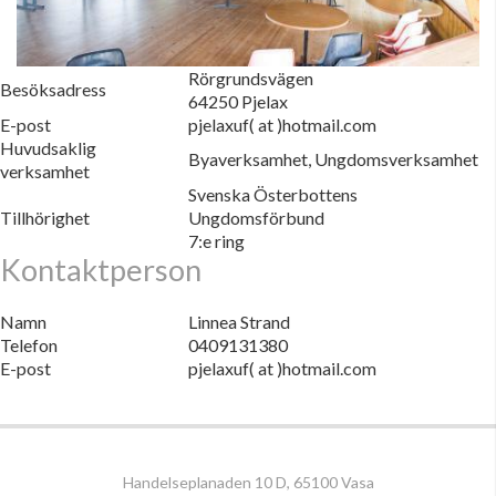
Rörgrundsvägen
Besöksadress
64250 Pjelax
E-post
pjelaxuf( at )hotmail.com
Huvudsaklig
Byaverksamhet, Ungdomsverksamhet
verksamhet
Svenska Österbottens
Tillhörighet
Ungdomsförbund
7:e ring
Kontaktperson
Namn
Linnea Strand
Telefon
0409131380
E-post
pjelaxuf( at )hotmail.com
Handelseplanaden 10 D, 65100 Vasa