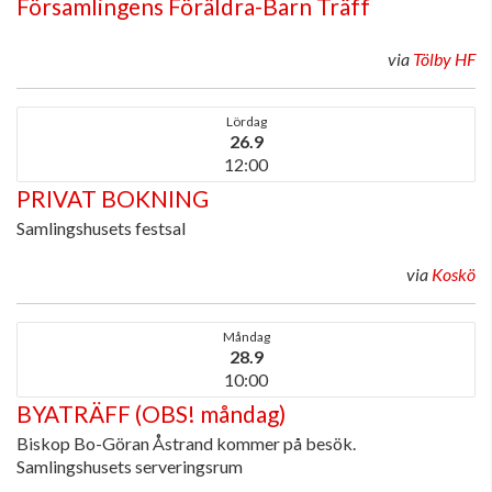
Församlingens Föräldra-Barn Träff
via
Tölby HF
Lördag
26.9
12:00
PRIVAT BOKNING
Samlingshusets festsal
via
Koskö
Måndag
28.9
10:00
BYATRÄFF (OBS! måndag)
Biskop Bo-Göran Åstrand kommer på besök.
Samlingshusets serveringsrum