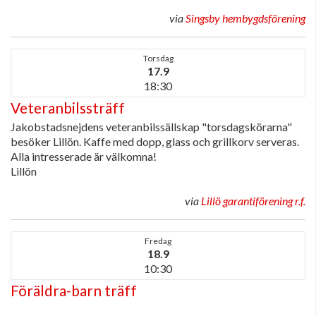
via
Singsby hembygdsförening
Torsdag
17.9
18:30
Veteranbilssträff
Jakobstadsnejdens veteranbilssällskap "torsdagskörarna"
besöker Lillön. Kaffe med dopp, glass och grillkorv serveras.
Alla intresserade är välkomna!
Lillön
via
Lillö garantiförening r.f.
Fredag
18.9
10:30
Föräldra-barn träff