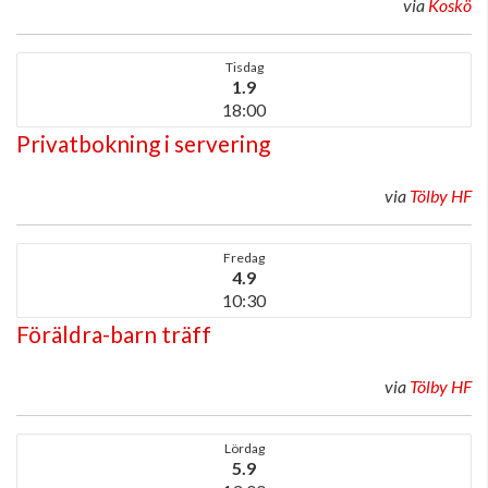
via
Koskö
Tisdag
1.9
18:00
Privatbokning i servering
via
Tölby HF
Fredag
4.9
10:30
Föräldra-barn träff
via
Tölby HF
Lördag
5.9