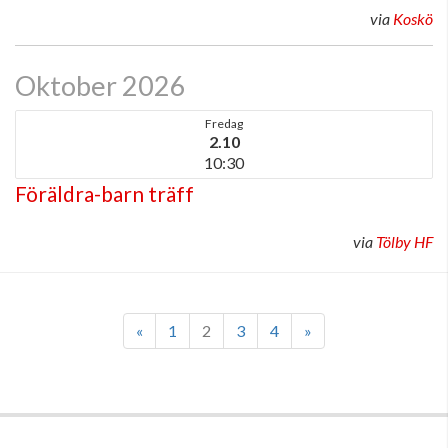
via
Koskö
Oktober 2026
Fredag
2.10
10:30
Föräldra-barn träff
via
Tölby HF
«
1
2
3
4
»