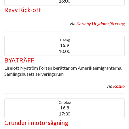
16:00
Revy Kick-off
via
Karleby Ungdomsförening
Tisdag
15.9
10:00
BYATRÄFF
Liselott Nyström Forsén berättar om Amerikaemigranterna.
Samlingshusets serveringsrum
via
Koskö
Onsdag
16.9
17:30
Grunder i motorsågning