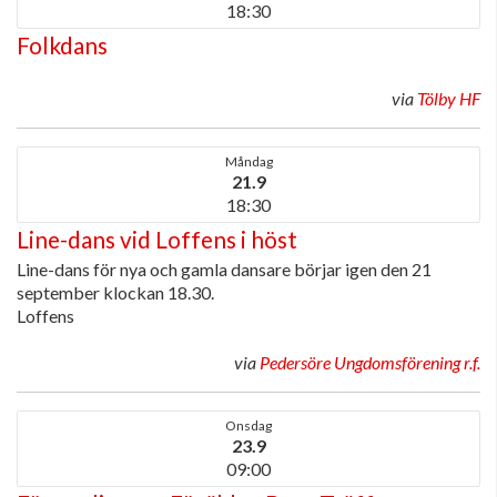
18:30
Folkdans
via
Tölby HF
Måndag
21.9
18:30
Line-dans vid Loffens i höst
Line-dans för nya och gamla dansare börjar igen den 21
september klockan 18.30.
Loffens
via
Pedersöre Ungdomsförening r.f.
Onsdag
23.9
09:00