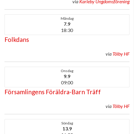
via
Karleby Ungdomsförening
Måndag
7.9
18:30
Folkdans
via
Tölby HF
Onsdag
9.9
09:00
Församlingens Föräldra-Barn Träff
via
Tölby HF
Söndag
13.9