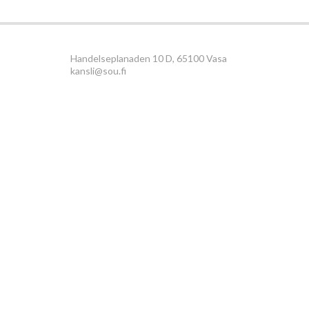
Handelseplanaden 10 D, 65100 Vasa
kansli@sou.fi