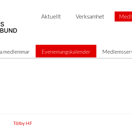
Aktuellt
Verksamhet
Medl
a medlemmar
Evenemangskalender
Medlemsser
Tölby HF